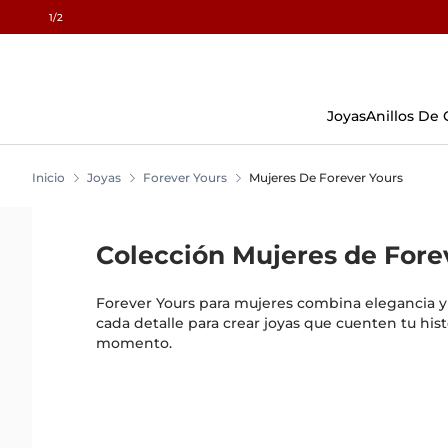
1
/2
Skip
To
Content
Joyas
Anillos De
Inicio
Joyas
Forever Yours
Mujeres De Forever Yours
Colección Mujeres de Fore
Forever Yours para mujeres combina elegancia y f
cada detalle para crear joyas que cuenten tu hist
momento.