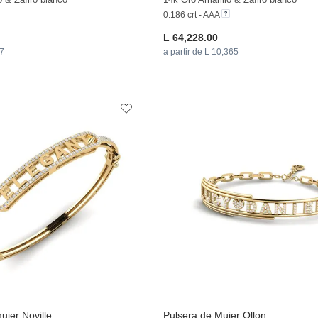
0.186 crt - AAA
L 64,228.00
37
a partir de L 10,365
ujer Noville
Pulsera de Mujer Ollon