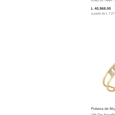
0.085 crt - AAA
L 40,968.00
a partir de L 7,2
Pulsera de Muj
14k Oro Amarill