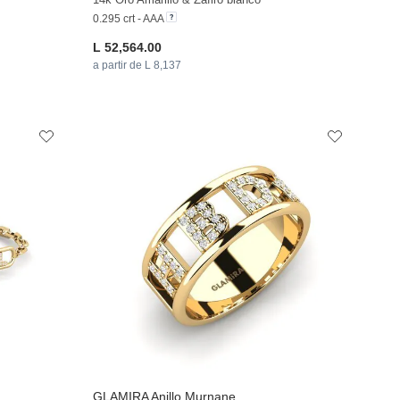
0.295 crt - AAA
L 52,564.00
a partir de L 8,137
GLAMIRA
Anillo Murnane