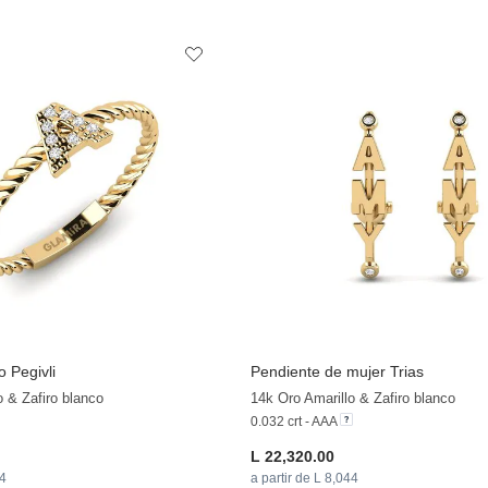
o Pegivli
Pendiente de mujer Trias
o & Zafiro blanco
14k Oro Amarillo & Zafiro blanco
0.032 crt - AAA
L 22,320.00
74
a partir de L 8,044