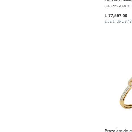
0.48 crt - AAA
L 77,597.00
a partir de L 9,4
Brazalete de m