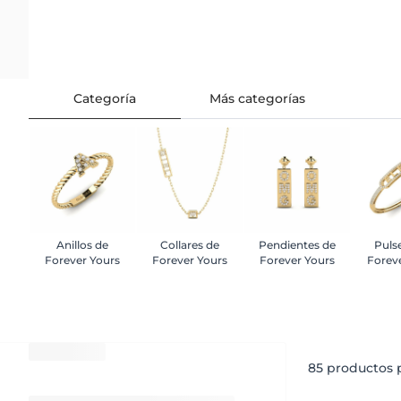
Categoría
Más categorías
Anillos de
Collares de
Pendientes de
Puls
Forever Yours
Forever Yours
Forever Yours
Forev
85
productos p