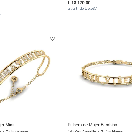
L 18,170.00
a partir de L 5,537
71
er Miniu
Pulsera de Mujer Bambina
o & Zafiro blanco
14k Oro Amarillo & Zafiro blanco