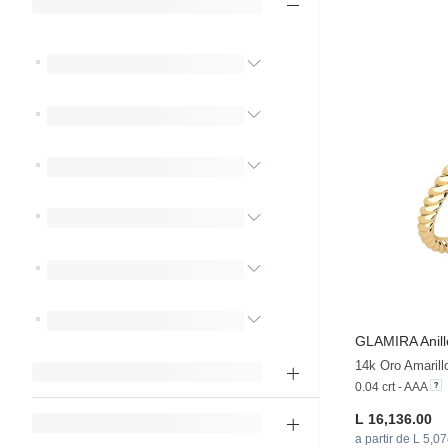
GLAMIRA
Anill
14k Oro Amarill
0.04 crt - AAA
L 16,136.00
a partir de L 5,0