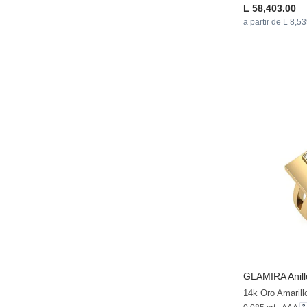
L 58,403.00
a partir de L 8,5
GLAMIRA
Anil
14k Oro Amarill