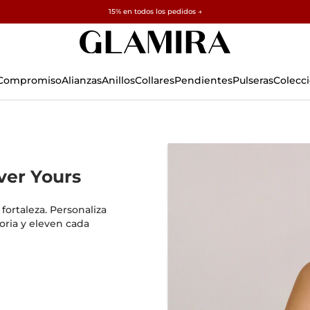
✓ Devoluciones en 60 días ✓ Redimensionamiento gratuito
15% en todos los pedidos →
 Compromiso
Alianzas
Anillos
Collares
Pendientes
Pulseras
Colecc
ver Yours
ortaleza. Personaliza
oria y eleven cada