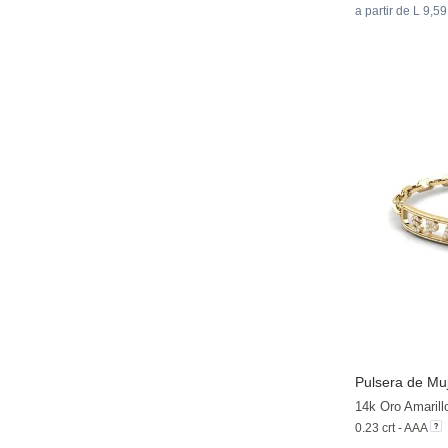
a partir de L 9,5
Pulsera de Muj
14k Oro Amarill
0.23 crt - AAA