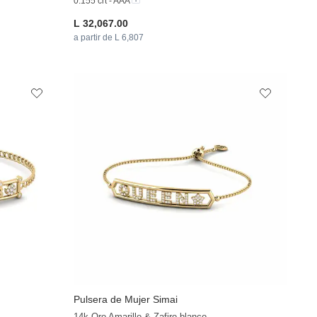
0.155 crt - AAA
L 32,067.00
a partir de L 6,807
Pulsera de Mujer Simai
14k Oro Amarillo & Zafiro blanco