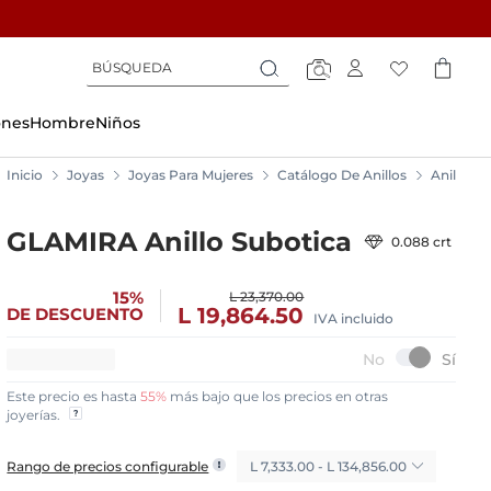
Búsqueda
Búsqueda
Búsqueda
ones
Hombre
Niños
Inicio
Joyas
Joyas Para Mujeres
Catálogo De Anillos
Anillos
GLAMIRA Anillo Subotica
0.088 crt
15%
L 23,370.00
L 19,864.50
DE DESCUENTO
IVA incluido
Este precio es hasta
55%
más bajo que los precios en otras
joyerías.
L 7,333.00 - L 134,856.00
Rango de precios configurable