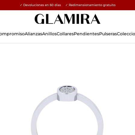
✓ Devoluciones en 60 días ✓ Redimensionamiento gratuito
15% en todos los pedidos →
 Compromiso
Alianzas
Anillos
Collares
Pendientes
Pulseras
Colecci