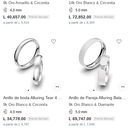
9k Oro Amarillo & Circonita
14k Oro Blanco & Circonita
4,0 mm
5.0 mm
L 40,657.00
L 72,852.00
Precio del par
Precio del par
a partir de L 5,414
a partir de L 8,354
Anillo de boda Alluring Tear 4 mm
Anillo de Pareja Alluring Balance 5 mm
9k Oro Blanco & Circonita
9k Oro Blanco & Diamante
4.0 mm
5.0 mm
L 34,778.00
L 69,747.00
Precio del par
Precio del par
a partir de L 4,797
a partir de L 7,549