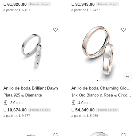
L 61,820.00
L 31,343.00
Precio del par
Precio del par
a partir de L 6,497
a partir de L 10,427
Anillo de boda Brilliant Dawn
Anillo de boda Charming Glow 4 mm
Plata 925 & Diamante
14k Oro Blanco & Rosa & Circonita
3.0 mm
4.0 mm
L 10,674.00
L 54,349.00
Precio del par
Precio del par
a partir de L 9,777
a partir de L 5,036