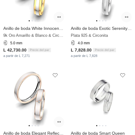
Anillo de boda White Innocence 5 mm
Anillo de boda Exotic Serenity 4 mm
9k Oro Amarillo & Blanco & Circonita
Plata 925 & Circonita
5.0 mm
4.0 mm
L 42,730.00
L 7,828.00
Precio del par
Precio del par
a partir de L 7,271
a partir de L 7,828
Anillo de boda Elegant Reflection 4 mm
Anillo de boda Smart Queen