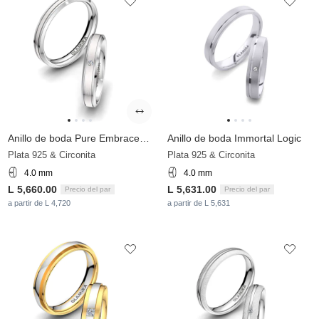
Anillo de boda Pure Embrace 4 mm
Anillo de boda Immortal Logic
Plata 925 & Circonita
Plata 925 & Circonita
4.0 mm
4.0 mm
L 5,660.00
L 5,631.00
Precio del par
Precio del par
a partir de L 4,720
a partir de L 5,631