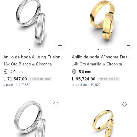
Anillo de boda Alluring Fusion 4 mm
Anillo de boda Winsome Desire 5 mm
18k Oro Blanco & Circonita
14k Oro Amarillo & Circonita
4.0 mm
5.0 mm
L 71,547.00
L 95,724.00
Precio del par
Precio del par
a partir de L 7,859
a partir de L 10,922