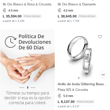
9k Oro Blanco & Rosa & Circonita
9k Oro Blanco & Diamante
4.0 mm
4,0 mm
L 35,594.00
L 38,645.00
Precio del par
Precio del par
a partir de L 5,239
a partir de L 7,704
Anillo de boda Glittering Beauty 5 mm
Plata 925 & Circonita
5.0 mm
L 8,137.00
Precio del par
a partir de L 8,137