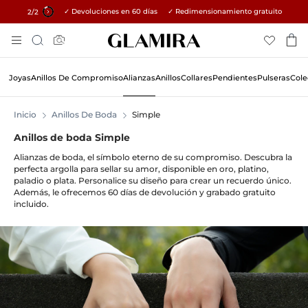
✓ Devoluciones en 60 días ✓ Redimensionamiento gratuito
15% en todos los pedidos →
1
/2
Skip
Búsqueda
To
Content
Joyas
Anillos De Compromiso
Alianzas
Anillos
Collares
Pendientes
Pulseras
Cole
Inicio
Anillos De Boda
Simple
Anillos de boda Simple
Alianzas de boda, el símbolo eterno de su compromiso. Descubra la
perfecta argolla para sellar su amor, disponible en oro, platino,
paladio o plata. Personalice su diseño para crear un recuerdo único.
Además, le ofrecemos 60 días de devolución y grabado gratuito
incluido.