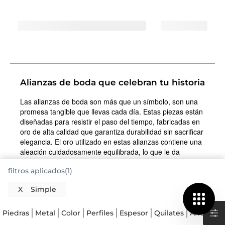
Alianzas de boda que celebran tu historia
Las alianzas de boda son más que un símbolo, son una
promesa tangible que llevas cada día. Estas piezas están
diseñadas para resistir el paso del tiempo, fabricadas en
oro de alta calidad que garantiza durabilidad sin sacrificar
elegancia. El oro utilizado en estas alianzas contiene una
aleación cuidadosamente equilibrada, lo que le da
resistencia a los golpes y al desgaste diario. A diferencia
filtros aplicados(1)
de otros metales, el oro no se oxida ni pierde su brillo con
facilidad, manteniendo su calidez y luminosidad a lo largo
X
Simple
de los años. Lo que las hace especiales es su
construcción sólida, sin uniones visibles, lo que asegura
que no se debiliten con el uso constante. Son piezas
Piedras
Metal
Color
Perfiles
Espesor
Quilates
Ancho
R
pensadas para acompañarte en cada momento, desde