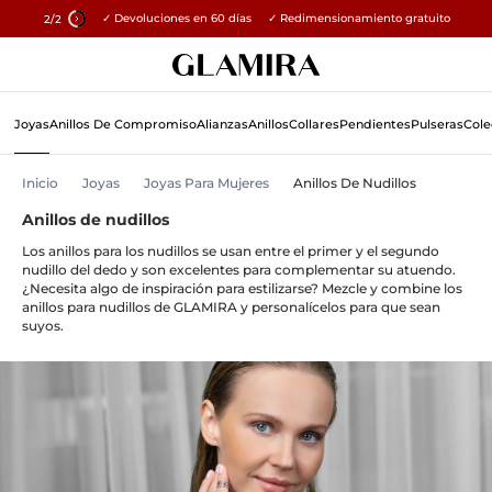
✓ Devoluciones en 60 días ✓ Redimensionamiento gratuito
15% en todos los pedidos →
2
/2
Skip
Búsqueda
To
Content
Joyas
Anillos De Compromiso
Alianzas
Anillos
Collares
Pendientes
Pulseras
Cole
Inicio
Joyas
Joyas Para Mujeres
Anillos De Nudillos
Anillos de nudillos
Los anillos para los nudillos se usan entre el primer y el segundo
nudillo del dedo y son excelentes para complementar su atuendo.
¿Necesita algo de inspiración para estilizarse? Mezcle y combine los
anillos para nudillos de GLAMIRA y personalícelos para que sean
suyos.