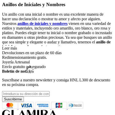
Anillos de Iniciales y Nombres
Un anillo con una inicial o nombre es una excelente manera de
hacer una declaración o mostrar tu amor y afecto por alguien.
Nuestros
anillos de iniciales y nombres
vienen en una variedad de
estilos y materiales, incluyendo oro amarillo, oro blanco, oro rosa y
platino. Puedes elegir tener tu inicial o nombre grabado o incrustado
en diamantes u otras piedras preciosas. Ya sea que busques un anillo
que sea simple y elegante o audaz y llamativo, tenemos el
anillo de
iniciales y nombres
perfecto para ti.
Leer más
Devoluciones en un plazo de 60 días
Collares con Iniciales y Nombres
Redimensionamiento gratis.
Joyería Artesanal
Nuestros
collares con iniciales y nombres
son una elección popular
Envío gratuito y asegurado
para aquellos que desean tener a sus seres queridos cerca de su
Boletín de noticias
corazón. Estos collares están disponibles en una variedad de
Suscríbase a nuestro newsletter y consiga
HNL L300
de descuento
materiales y estilos, incluyendo delicadas cadenas o diseños más
en su próxima compra.
sustanciales. Puede elegir tener su inicial o nombre grabado en un
colgante o engastado en diamantes u otras piedras preciosas.
Nuestros
collares con iniciales y nombres
son perfectos tanto para
el uso diario como para ocasiones especiales.
Suscribirme
Aretes con Iniciales y Nombres