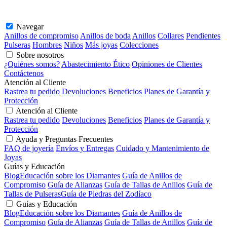
para agregar a su colección de joyas. Compre nuestra colección hoy
mismo y descubra la elegancia y el toque personal de la joyería con
iniciales y nombres.
Navegar
Anillos de compromiso
Anillos de boda
Anillos
Collares
Pendientes
Pulseras
Hombres
Niños
Más joyas
Colecciones
Sobre nosotros
¿Quiénes somos?
Abastecimiento Ético
Opiniones de Clientes
Contáctenos
Atención al Cliente
Rastrea tu pedido
Devoluciones
Beneficios
Planes de Garantía y
Protección
Atención al Cliente
Rastrea tu pedido
Devoluciones
Beneficios
Planes de Garantía y
Protección
Ayuda y Preguntas Frecuentes
FAQ de joyería
Envíos y Entregas
Cuidado y Mantenimiento de
Joyas
Guías y Educación
Blog
Educación sobre los Diamantes
Guía de Anillos de
Compromiso
Guía de Alianzas
Guía de Tallas de Anillos
Guía de
Tallas de Pulseras
Guía de Piedras del Zodíaco
Guías y Educación
Blog
Educación sobre los Diamantes
Guía de Anillos de
Compromiso
Guía de Alianzas
Guía de Tallas de Anillos
Guía de