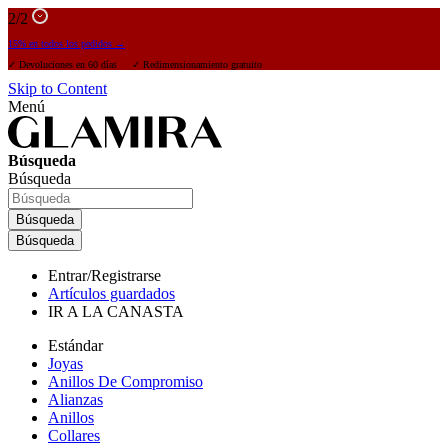
2
/2
15% en todos los pedidos →
✓ Devoluciones en 60 días ✓ Redimensionamiento gratuito
Skip to Content
Menú
Búsqueda
Búsqueda
Búsqueda
Búsqueda
Entrar/Registrarse
Artículos guardados
IR A LA CANASTA
Estándar
Joyas
Anillos De Compromiso
Alianzas
Anillos
Collares