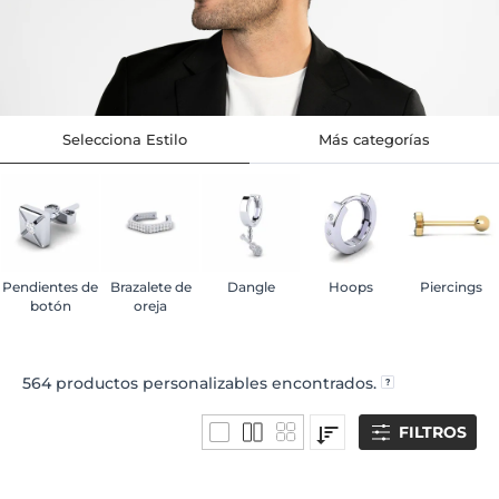
Selecciona Estilo
Más categorías
Pendientes de
Brazalete de
Dangle
Hoops
Piercings
botón
oreja
564
productos personalizables encontrados.
FILTROS