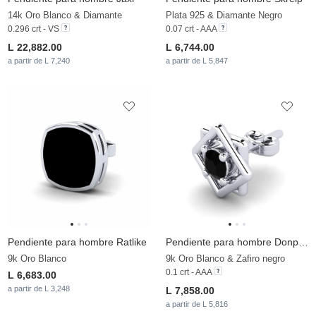
14k Oro Blanco & Diamante
Plata 925 & Diamante Negro
0.296 crt - VS
0.07 crt - AAA
L 22,882.00
L 6,744.00
a partir de L 7,240
a partir de L 5,847
Pendiente para hombre Ratlike
Pendiente para hombre Donphan
9k Oro Blanco
9k Oro Blanco & Zafiro negro
0.1 crt - AAA
L 6,683.00
a partir de L 3,248
L 7,858.00
a partir de L 5,816