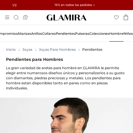
✓ Devoluciones en 60 días ✓ Redimensionamiento gratuito
15% en todos los pedidos →
1
/2
Skip
Búsqueda
To
Content
Compromiso
Alianzas
Anillos
Collares
Pendientes
Pulseras
Colecciones
Hombre
Niños
Inicio
Joyas
Joyas Para Hombres
Pendientes
Pendientes para Hombres
La gran variedad de aretes para hombre en GLAMIRA le permite
elegir entre numerosos diseños únicos y personalizarlos a su gusto
con diamantes, piedras preciosas y metales. Los pendientes para
hombre están disponibles tanto en pares como en piezas
individuales.