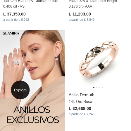
14k Oro Blanco & Diamante cultivado en laboratorio
Plata 925 & Diamante Negro
0.406 crt - VS
0.176 crt - AAA
L 37,350.00
L 11,293.00
a partir de L 8,292
a partir de L 8,849
Anillo Demuth
14k Oro Rosa
L 32,668.00
a partir de L 7,240