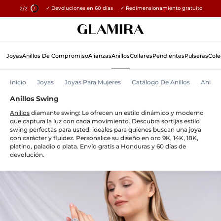
✓ Devoluciones en 60 días ✓ Redimensionamiento gratuito
15% en todos los pedidos →
1
/2
Skip
Búsqueda
To
Content
Joyas
Anillos De Compromiso
Alianzas
Anillos
Collares
Pendientes
Pulseras
Cole
Inicio
Joyas
Joyas Para Mujeres
Catálogo De Anillos
Anillos
Anillos Swing
Anillos
diamante swing: Le ofrecen un estilo dinámico y moderno
que captura la luz con cada movimiento. Descubra sortijas estilo
swing perfectas para usted, ideales para quienes buscan una joya
con carácter y fluidez. Personalice su diseño en oro 9K, 14K, 18K,
platino, paladio o plata. Envío gratis a Honduras y 60 días de
devolución.