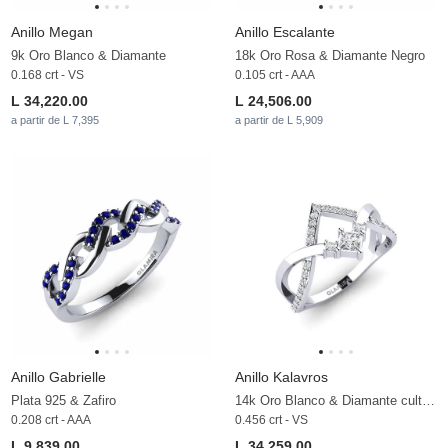
Anillo Megan
Anillo Escalante
9k Oro Blanco & Diamante
18k Oro Rosa & Diamante Negro
0.168 crt - VS
0.105 crt - AAA
L 34,220.00
L 24,506.00
a partir de L 7,395
a partir de L 5,909
Anillo Gabrielle
Anillo Kalavros
Plata 925 & Zafiro
14k Oro Blanco & Diamante cultivado en laboratorio
0.208 crt - AAA
0.456 crt - VS
L 9,839.00
L 34,259.00